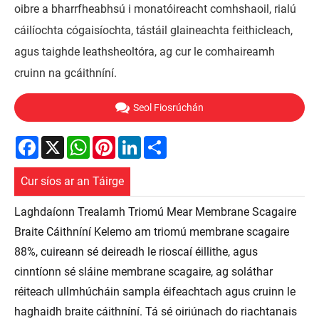
oibre a bharrfheabhsú i monatóireacht comhshaoil, rialú
cáilíochta cógaisíochta, tástáil glaineachta feithicleach,
agus taighde leathsheoltóra, ag cur le comhaireamh
cruinn na gcáithníní.
Seol Fiosrúchán
Facebook
X
WhatsApp
Pinterest
LinkedIn
Share
Cur síos ar an Táirge
Laghdaíonn Trealamh Triomú Mear Membrane Scagaire
Braite Cáithníní Kelemo am triomú membrane scagaire
88%, cuireann sé deireadh le rioscaí éillithe, agus
cinntíonn sé sláine membrane scagaire, ag soláthar
réiteach ullmhúcháin sampla éifeachtach agus cruinn le
haghaidh braite cáithníní. Tá sé oiriúnach do riachtanais