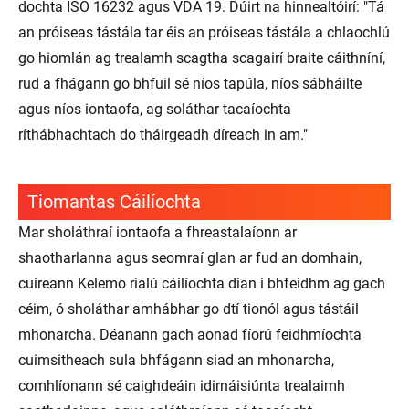
dochta ISO 16232 agus VDA 19. Dúirt na hinnealtóirí: "Tá
an próiseas tástála tar éis an próiseas tástála a chlaochlú
go hiomlán ag trealamh scagtha scagairí braite cáithníní,
rud a fhágann go bhfuil sé níos tapúla, níos sábháilte
agus níos iontaofa, ag soláthar tacaíochta
ríthábhachtach do tháirgeadh díreach in am."
Tiomantas Cáilíochta
Mar sholáthraí iontaofa a fhreastalaíonn ar
shaotharlanna agus seomraí glan ar fud an domhain,
cuireann Kelemo rialú cáilíochta dian i bhfeidhm ag gach
céim, ó sholáthar amhábhar go dtí tionól agus tástáil
mhonarcha. Déanann gach aonad fíorú feidhmíochta
cuimsitheach sula bhfágann siad an mhonarcha,
comhlíonann sé caighdeáin idirnáisiúnta trealaimh