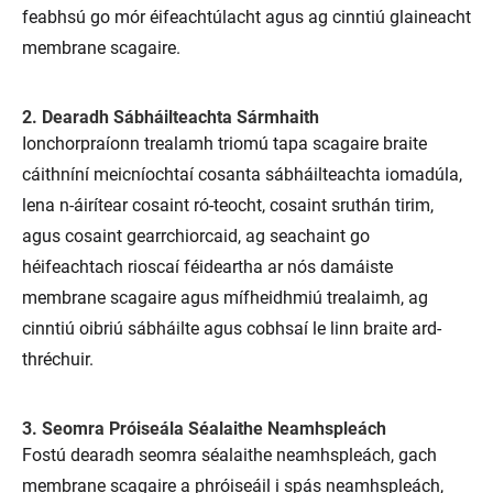
feabhsú go mór éifeachtúlacht agus ag cinntiú glaineacht
membrane scagaire.
2. Dearadh Sábháilteachta Sármhaith
Ionchorpraíonn trealamh triomú tapa scagaire braite
cáithníní meicníochtaí cosanta sábháilteachta iomadúla,
lena n-áirítear cosaint ró-teocht, cosaint sruthán tirim,
agus cosaint gearrchiorcaid, ag seachaint go
héifeachtach rioscaí féideartha ar nós damáiste
membrane scagaire agus mífheidhmiú trealaimh, ag
cinntiú oibriú sábháilte agus cobhsaí le linn braite ard-
thréchuir.
3. Seomra Próiseála Séalaithe Neamhspleách
Fostú dearadh seomra séalaithe neamhspleách, gach
membrane scagaire a phróiseáil i spás neamhspleách,