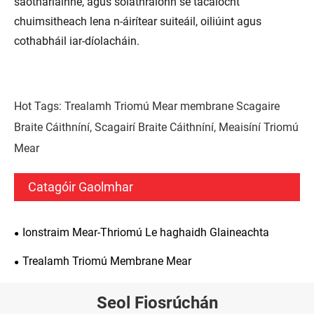
saotharlainne, agus soláthraíonn sé tacaíocht
chuimsitheach lena n-áirítear suiteáil, oiliúint agus
cothabháil iar-díolacháin.
Hot Tags: Trealamh Triomú Mear membrane Scagaire
Braite Cáithníní, Scagairí Braite Cáithníní, Meaisíní Triomú
Mear
Catagóir Gaolmhar
Ionstraim Mear-Thriomú Le haghaidh Glaineachta
Trealamh Triomú Membrane Mear
Seol Fiosrúchán