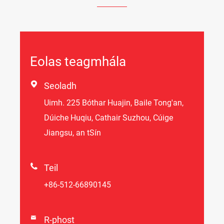
Eolas teagmhála

Seoladh
Uimh. 225 Bóthar Huajin, Baile Tong'an,
Dúiche Huqiu, Cathair Suzhou, Cúige
Jiangsu, an tSín

Teil
+86-512-66890145

R-phost