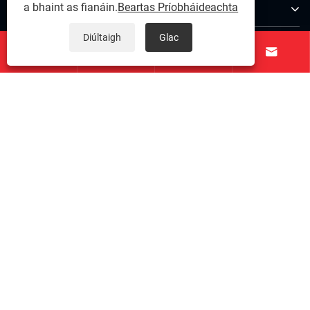
Maidir Linne
a bhaint as fianáin.
Beartas Príobháideachta
Diúltaigh
Glac
Táirgí




Glaoigh orainn
LEAN ORAINN
Cóipcheart © 2026 SuZhou Kolymo Precison Machinery
Co.,Ltd. Gach ceart ar cosaint.
Links
|
Sitemap
|
RSS
|
XML
|
Beartas Príobháideachta