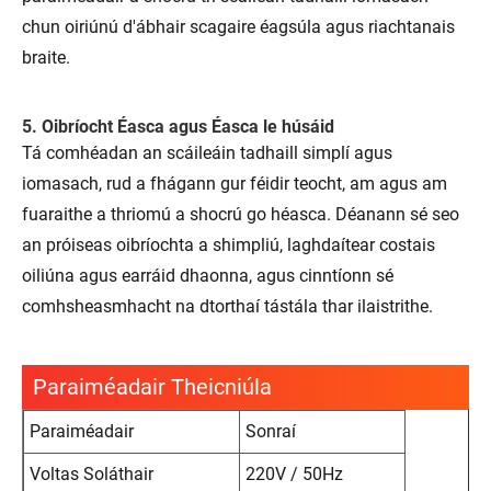
chun oiriúnú d'ábhair scagaire éagsúla agus riachtanais
braite.
5. Oibríocht Éasca agus Éasca le húsáid
Tá comhéadan an scáileáin tadhaill simplí agus
iomasach, rud a fhágann gur féidir teocht, am agus am
fuaraithe a thriomú a shocrú go héasca. Déanann sé seo
an próiseas oibríochta a shimpliú, laghdaítear costais
oiliúna agus earráid dhaonna, agus cinntíonn sé
comhsheasmhacht na dtorthaí tástála thar ilaistrithe.
Paraiméadair Theicniúla
Paraiméadair
Sonraí
Voltas Soláthair
220V / 50Hz