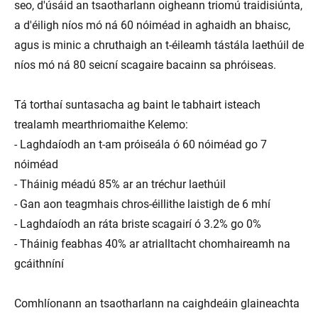
seo, d'úsáid an tsaotharlann oigheann triomú traidisiúnta,
a d'éiligh níos mó ná 60 nóiméad in aghaidh an bhaisc,
agus is minic a chruthaigh an t-éileamh tástála laethúil de
níos mó ná 80 seicní scagaire bacainn sa phróiseas.
Tá torthaí suntasacha ag baint le tabhairt isteach
trealamh mearthriomaithe Kelemo:
- Laghdaíodh an t-am próiseála ó 60 nóiméad go 7
nóiméad
- Tháinig méadú 85% ar an tréchur laethúil
- Gan aon teagmhais chros-éillithe laistigh de 6 mhí
- Laghdaíodh an ráta briste scagairí ó 3.2% go 0%
- Tháinig feabhas 40% ar atrialltacht chomhaireamh na
gcáithníní
Comhlíonann an tsaotharlann na caighdeáin glaineachta