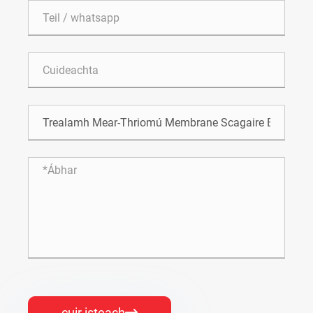
cuir isteach
