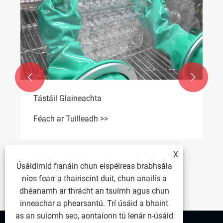


Tástáil Glaineachta
Féach ar Tuilleadh >>
X
Úsáidimid fianáin chun eispéireas brabhsála
níos fearr a thairiscint duit, chun anailís a
dhéanamh ar thrácht an tsuímh agus chun
inneachar a phearsantú. Trí úsáid a bhaint
as an suíomh seo, aontaíonn tú lenár n-úsáid