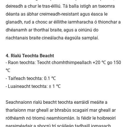
deireadh a chur le tras-éilliú. Tá balla istigh an tseomra
déanta as ábhar creimeadh-resistant agus éasca le
glanadh, rud a chosc ar éillithe iarmharacha ó thionchar a
dhéanamh ar thorthaí braite, agus a oiriúnú do
riachtanais braite cineálacha éagsúla samplaí.
4. Rialú Teochta Beacht
- Raon teochta: Teocht chomhthimpeallach +20 ℃ go 150
℃
- Taifeach teochta: 0.1 ℃
- Luaineacht teochta: ± 1 ℃
Seachnaíonn rialú beacht teochta earráidí meáite a
tharlaíonn mar gheall ar bhrabús scagairí mar gheall ar
róthéamh nó triomú neamhiomlán. Is féidir le hoibreoirí
paraiméadair a shocrú trí scáileán tadhaill iomasach