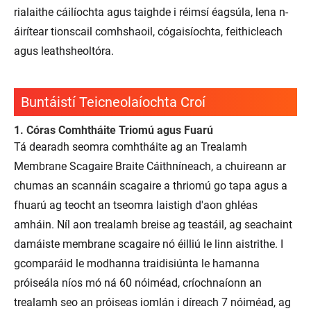
rialaithe cáilíochta agus taighde i réimsí éagsúla, lena n-
áirítear tionscail comhshaoil, cógaisíochta, feithicleach
agus leathsheoltóra.
Buntáistí Teicneolaíochta Croí
1. Córas Comhtháite Triomú agus Fuarú
Tá dearadh seomra comhtháite ag an Trealamh
Membrane Scagaire Braite Cáithníneach, a chuireann ar
chumas an scannáin scagaire a thriomú go tapa agus a
fhuarú ag teocht an tseomra laistigh d'aon ghléas
amháin. Níl aon trealamh breise ag teastáil, ag seachaint
damáiste membrane scagaire nó éilliú le linn aistrithe. I
gcomparáid le modhanna traidisiúnta le hamanna
próiseála níos mó ná 60 nóiméad, críochnaíonn an
trealamh seo an próiseas iomlán i díreach 7 nóiméad, ag