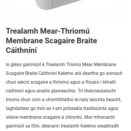
Trealamh Mear-Thriomú
Membrane Scagaire Braite
Cáithníní
Is gléas gairmiúil é Trealamh Triomú Mear Membrane
Scagaire Braite Cáithníní Kelemo atá deartha go sonrach
chun seicní scagaire a thriomú agus a fhuarú i bhrath
cáithníní agus anailís glaineachta. Trí theicneolaíocht
triomú chun cinn a chomhtháthú le rialú teochta beacht,
laghdaítear go mór an t-am próiseála traidisiúnta agus
sláine membrane scagaire á chinntiú. Mar mhonaróir
gairmiúil sa tSín, déanann trealamh Kelemo sreabhadh