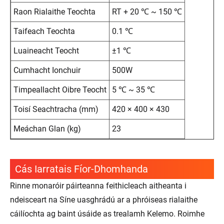
Raon Rialaithe Teochta
RT + 20 ℃ ~ 150 ℃
Taifeach Teochta
0.1 ℃
Luaineacht Teocht
±1 ℃
Cumhacht Ionchuir
500W
Timpeallacht Oibre Teocht
5 ℃ ~ 35 ℃
Toisí Seachtracha (mm)
420 × 400 × 430
Meáchan Glan (kg)
23
Cás Iarratais Fíor-Dhomhanda
Rinne monaróir páirteanna feithicleach aitheanta i
ndeisceart na Síne uasghrádú ar a phróiseas rialaithe
cáilíochta ag baint úsáide as trealamh Kelemo. Roimhe