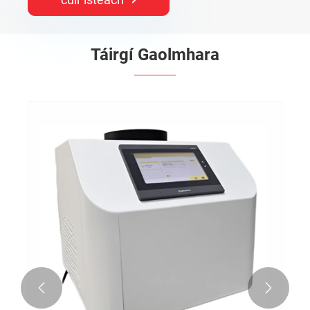
Táirgí Gaolmhara

