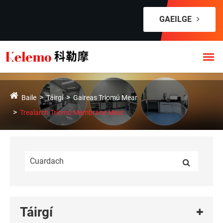
GAEILGE
Baile
Táirgí
Gaireas Triomú Mear
Trealamh Triomú Membrane Mear
Táirgí