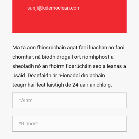
sunjl@kelemoclean.com
Má tá aon fhiosrúcháin agat faoi luachan nó faoi
chomhar, ná bíodh drogall ort ríomhphost a
sheoladh nó an fhoirm fiosrúcháin seo a leanas a
úsáid. Déanfaidh ár n-ionadaí díolacháin
teagmháil leat laistigh de 24 uair an chloig.