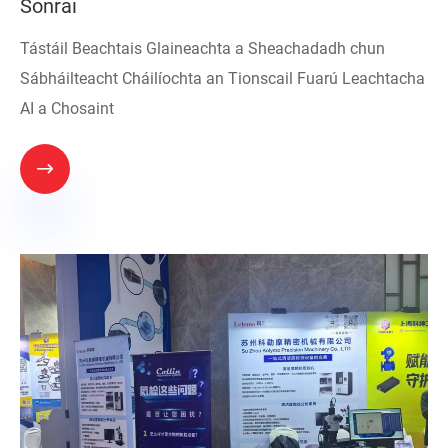
Sonraí
Tástáil Beachtais Glaineachta a Sheachadadh chun
Sábháilteacht Cháilíochta an Tionscail Fuarú Leachtacha
AI a Chosaint
