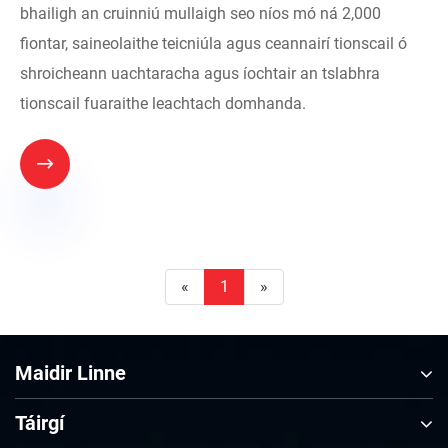
bhailigh an cruinniú mullaigh seo níos mó ná 2,000
fiontar, saineolaithe teicniúla agus ceannairí tionscail ó
shroicheann uachtaracha agus íochtair an tslabhra
tionscail fuaraithe leachtach domhanda.

«
1
»
Maidir Linne
Táirgí