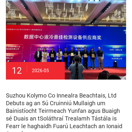
12
2026-05
Suzhou Kolymo Co Innealra Beachtais, Ltd
Debuts ag an 5ú Cruinniú Mullaigh um
Bainistíocht Teirmeach Yunfan agus Buaigh
sé Duais an tSoláthraí Trealamh Tástála is
Fearr le haghaidh Fuarú Leachtach an Ionaid