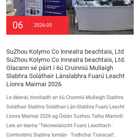
06
2026-05
SuZhou Kolymo Co Innealra beachtais, Ltd
SuZhou Kolymo Co Innealra beachtais, Ltd.
Glacann sé páirt i 6ú Cruinniú Mullaigh
Slabhra Soláthair Lánslabhra Fuarú Leacht
Líonra Maimai 2026
Le déanaí, tionóladh an 6ú Cruinniú Mullaigh Slabhra
Soláthair Slabhra Soláthair Lán-Slabhra Fuarú Leacht
Líonra Maimai 2026 ag Óstán Suzhou Taihu Marriott.
Leis an téama "Teicneolaíocht Fuarú Leachtach ·
Comhoibriú Slabhra Iomlán · Todhchaí Tionscail",