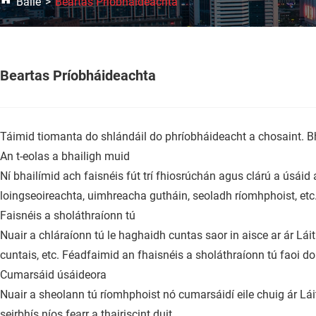
Baile
Beartas Príobháideachta
Beartas Príobháideachta
Táimid tiomanta do shlándáil do phríobháideacht a chosaint. Bh
An t-eolas a bhailigh muid
Ní bhailímid ach faisnéis fút trí fhiosrúchán agus clárú a úsáid
loingseoireachta, uimhreacha gutháin, seoladh ríomhphoist, etc
Faisnéis a sholáthraíonn tú
Nuair a chláraíonn tú le haghaidh cuntas saor in aisce ar ár Lá
cuntais, etc. Féadfaimid an fhaisnéis a sholáthraíonn tú faoi do
Cumarsáid úsáideora
Nuair a sheolann tú ríomhphoist nó cumarsáidí eile chuig ár Lái
seirbhís níos fearr a thairiscint duit.