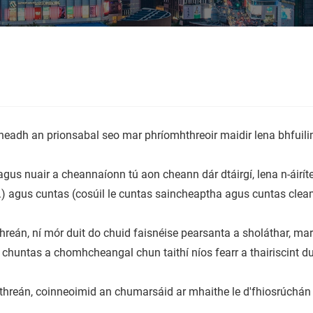
eadh ​​an prionsabal seo mar phríomhthreoir maidir lena bhfuili
 agus nuair a cheannaíonn tú aon cheann dár dtáirgí, lena n-áirít
.) agus cuntas (cosúil le cuntas saincheaptha agus cuntas clea
ithreán, ní mór duit do chuid faisnéise pearsanta a sholáthar, 
 chuntas a chomhcheangal chun taithí níos fearr a thairiscint du
threán, coinneoimid an chumarsáid ar mhaithe le d'fhiosrúchán a