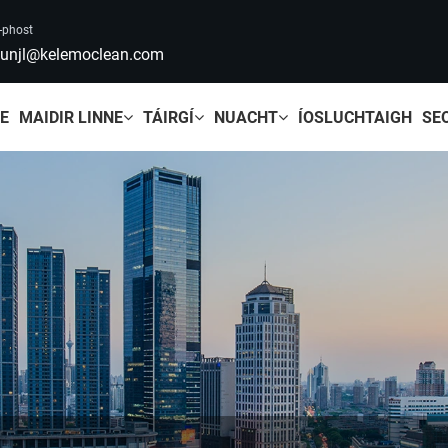
-phost
unjl@kelemoclean.com
LE
MAIDIR LINNE
TÁIRGÍ
NUACHT
ÍOSLUCHTAIGH
SE