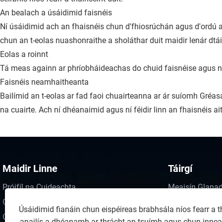
An bealach a úsáidimid faisnéis
Ní úsáidimid ach an fhaisnéis chun d'fhiosrúchán agus d'ordú a
chun an t-eolas nuashonraithe a sholáthar duit maidir lenár dtáir
Eolas a roinnt
Tá meas againn ar phríobháideachas do chuid faisnéise agus ní ro
Faisnéis neamhaitheanta
Bailímid an t-eolas ar fad faoi chuairteanna ar ár suíomh Gréas
na cuairte. Ach ní dhéanaimid agus ní féidir linn an fhaisnéis ai
Maidir Linne
Táirgí
Próifíl na Cuideachta
Meaisín Glanad
Cás agus Taispeántas
Trealamh Glain
Úsáidimid fianáin chun eispéireas brabhsála níos fearr a th
CCanna
Glaineacht
anailís a dhéanamh ar thrácht an tsuímh agus chun innea