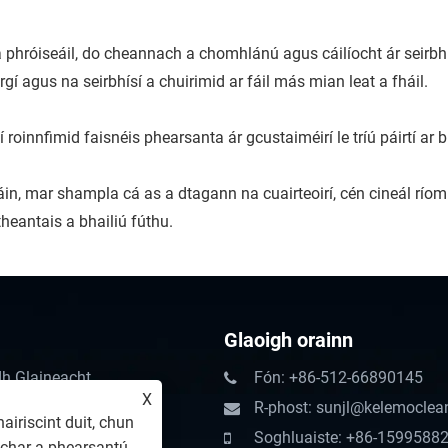
 phróiseáil, do cheannach a chomhlánú agus cáilíocht ár seirbhí
gí agus na seirbhísí a chuirimid ar fáil más mian leat a fháil.
innfimid faisnéis phearsanta ár gcustaiméirí le tríú páirtí ar b
áin, mar shampla cá as a dtagann na cuairteoirí, cén cineál ríom
theantais a bhailiú fúthu.
Glaoigh orainn
h Glaineacht
Fón: +86-512-66890145
X
eachta
R-phost: sunjl@kelemocle
airiscint duit, chun
Soghluaiste: +86-1599588
char a phearsantú.