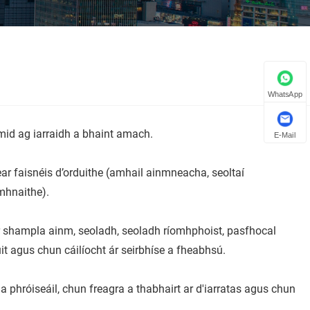
WhatsApp
mid ag iarraidh a bhaint amach.
E-Mail
ear faisnéis d’orduithe (amhail ainmneacha, seoltaí
mhnaithe).
mar shampla ainm, seoladh, seoladh ríomhphoist, pasfhocal
it agus chun cáilíocht ár seirbhíse a fheabhsú.
 phróiseáil, chun freagra a thabhairt ar d'iarratas agus chun