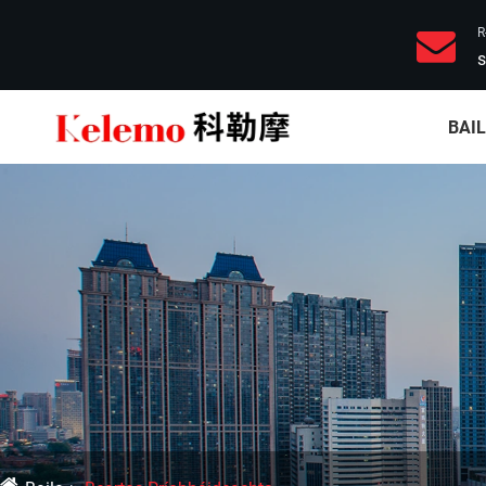
R
s
BAI