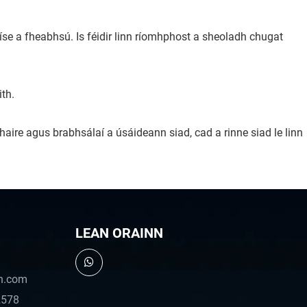
se a fheabhsú. Is féidir linn ríomhphost a sheoladh chugat
ith.
haire agus brabhsálaí a úsáideann siad, cad a rinne siad le linn
LEAN ORAINN
an.com
2578