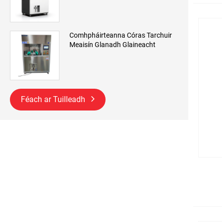
Comhpháirteanna Córas Tarchuir
Meaisín Glanadh Glaineacht
Féach ar Tuilleadh