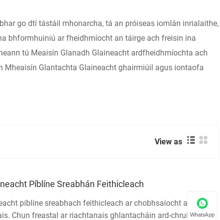
r go dtí tástáil mhonarcha, tá an próiseas iomlán inrialaithe,
na bhformhuiniú ar fheidhmíocht an táirge ach freisin ina
gheann tú Meaisín Glanadh Glaineacht ardfheidhmíochta ach
n Mheaisín Glantachta Glaineacht ghairmiúil agus iontaofa
View as
neacht Píblíne Sreabhán Feithicleach
eacht píblíne sreabhach feithicleach ar chobhsaíocht agus ar
is. Chun freastal ar riachtanais ghlantacháin ard-chruinneas,
WhatsApp