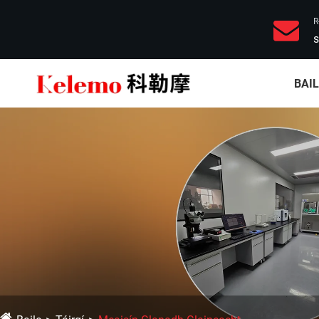
R
s
BAI