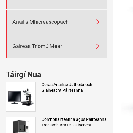

Anailís Mhicreascópach

Gaireas Triomú Mear
Táirgí Nua
Córas Anailíse Uathoibríoch
Glaineacht Páirteanna
Comhpháirteanna agus Páirteanna
Trealamh Braite Glaineacht