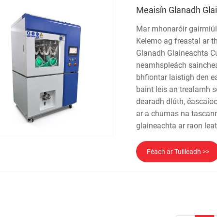
Meaisín Glanadh Glai
Mar mhonaróir gairmiúil
Kelemo ag freastal ar 
Glanadh Glaineachta Cúl
neamhspleách saincheap
bhfiontar laistigh den 
baint leis an trealamh s
dearadh dlúth, éascaíoc
ar a chumas na tascann
glaineachta ar raon le
Féach ar Tuilleadh >>