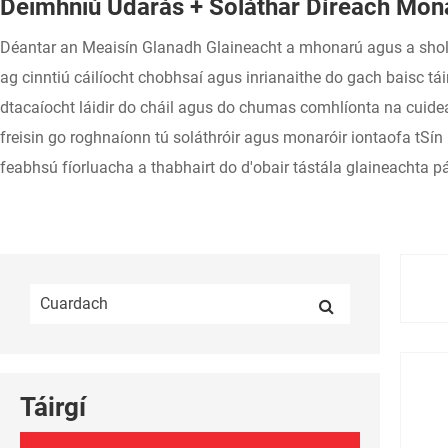
Deimhniú Údarás + Soláthar Díreach Mon
Déantar an Meaisín Glanadh Glaineacht a mhonarú agus a sholát
ag cinntiú cáilíocht chobhsaí agus inrianaithe do gach baisc tái
dtacaíocht láidir do cháil agus do chumas comhlíonta na cui
freisin go roghnaíonn tú soláthróir agus monaróir iontaofa tS
feabhsú fíorluacha a thabhairt do d'obair tástála glaineachta 
Táirgí