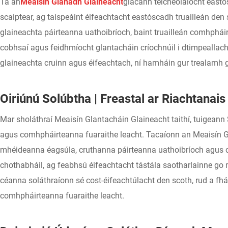
Tá an
Meaisín Glanadh Glaineacht
glacann teicneolaíocht eastó
scaiptear, ag taispeáint éifeachtacht eastóscadh truailleán de
glaineachta páirteanna uathoibríoch, baint truailleán comhphái
cobhsaí agus feidhmíocht glantacháin críochnúil i dtimpeallachta
glaineachta cruinn agus éifeachtach, ní hamháin gur trealamh gl
Oiriúnú Solúbtha | Freastal ar Riachtanai
Mar sholáthraí Meaisín Glantacháin Glaineacht taithí, tuigean
agus comhpháirteanna fuaraithe leacht. Tacaíonn an Meaisín G
mhéideanna éagsúla, cruthanna páirteanna uathoibríoch agus co
chothabháil, ag feabhsú éifeachtacht tástála saotharlainne go 
céanna soláthraíonn sé cost-éifeachtúlacht den scoth, rud a fhá
comhpháirteanna fuaraithe leacht.