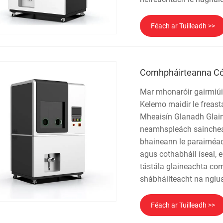
Féach ar Tuilleadh >>
Comhpháirteanna Cór
Mar mhonaróir gairmiúil
Kelemo maidir le freast
Mheaisín Glanadh Glai
neamhspleách saincheapt
bhaineann le paraiméada
agus cothabháil íseal,
tástála glaineachta co
shábháilteacht na nglu
Féach ar Tuilleadh >>