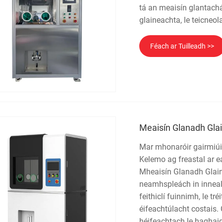
tá an meaisín glantachá
glaineachta, le teicneol
Féach ar Tuilleadh >>
Meaisín Glanadh Gla
Mar mhonaróir gairmiúil
Kelemo ag freastal ar e
Mheaisín Glanadh Glain
neamhspleách in innealt
feithiclí fuinnimh, le t
éifeachtúlacht costais.
héifeachtach le haghaid