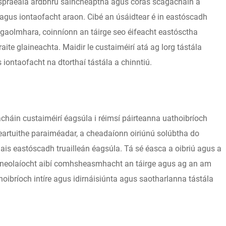
r spraeála ardbhrú saincheaptha agus córas scagacháin a
 agus iontaofacht araon. Cibé an úsáidtear é in eastóscadh
 gaolmhara, coinníonn an táirge seo éifeacht eastósctha
ite glaineachta. Maidir le custaiméirí atá ag lorg tástála
iontaofacht na dtorthaí tástála a chinntiú.
háin custaiméirí éagsúla i réimsí páirteanna uathoibríoch
artuithe paraiméadar, a cheadaíonn oiriúnú solúbtha do
s eastóscadh truailleán éagsúla. Tá sé éasca a oibriú agus a
eicneolaíocht aibí comhsheasmhacht an táirge agus ag an am
oibríoch intíre agus idirnáisiúnta agus saotharlanna tástála