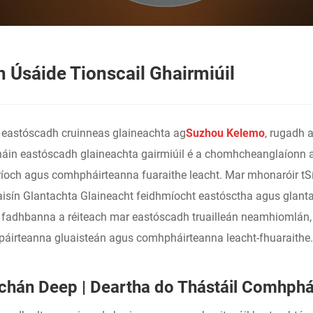
 Úsáide Tionscail Ghairmiúil
e eastóscadh cruinneas glaineachta ag
Suzhou Kelemo
, rugadh 
háin eastóscadh glaineachta gairmiúil é a chomhcheanglaíonn ar
íoch agus comhpháirteanna fuaraithe leacht. Mar mhonaróir tSín 
isín Glantachta Glaineacht feidhmíocht eastósctha agus glantac
rí fadhbanna a réiteach mar eastóscadh truailleán neamhiomlán, t
 páirteanna gluaisteán agus comhpháirteanna leacht-fhuaraithe.
chán Deep | Deartha do Thástáil Comhphá