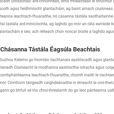
scadh ultrasonaic ard-chruinneas, arna mheaitseáil le struchtú
n scoth agus feidhmíocht glantacháin, ag baint amach cruinneas
rteanna leachtach-fhuaraithe, nó cásanna tástála saotharlainne
í tástála ard-minicíochta, ag laghdú go mór an ráta earráide bra
antacháin é seo, ach réiteach chun rioscaí braite a laghdú agus 
s Chásanna Tástála Éagsúla Beachtais
n Suzhou Kelemo go hiomlán riachtanais eastóscadh agus glantac
lanadh Glaineacht le modhanna eastósctha iolracha agus coige
mhpháirteanna leachtach-fhuaraithe, chomh maith le riachtanai
mór. Cinntíonn táirgeadh caighdeánaithe in éineacht le croí-th
gann go bhfuil sé ina chroí-threalamh do go leor páirteanna uath