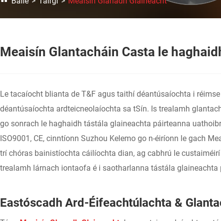
Baile
Táirgí
Meaisín Glanadh Glaineacht
Meaisín Glantacháin Casta le haghaidh
Le tacaíocht blianta de T&F agus taithí déantúsaíochta i réims
déantúsaíochta ardteicneolaíochta sa tSín. Is trealamh glantac
go sonrach le haghaidh tástála glaineachta páirteanna uathoibr
ISO9001, CE, cinntíonn Suzhou Kelemo go n-éiríonn le gach Mea
trí chóras bainistíochta cáilíochta dian, ag cabhrú le custaiméi
trealamh lárnach iontaofa é i saotharlanna tástála glaineachta
Eastóscadh Ard-Éifeachtúlachta & Glanta