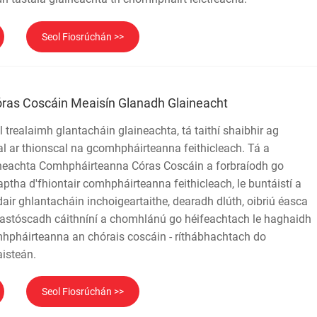
Seol Fiosrúchán >>
as Coscáin Meaisín Glanadh Glaineacht
 trealaimh glantacháin glaineachta, tá taithí shaibhir ag
al ar thionscal na gcomhpháirteanna feithicleach. Tá a
neachta Comhpháirteanna Córas Coscáin a forbraíodh go
ha d'fhiontair comhpháirteanna feithicleach, le buntáistí a
ir ghlantacháin inchoigeartaithe, dearadh dlúth, oibriú éasca
 eastóscadh cáithníní a chomhlánú go héifeachtach le haghaidh
mhpháirteanna an chórais coscáin - ríthábhachtach do
aisteán.
Seol Fiosrúchán >>