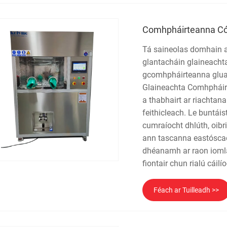
Comhpháirteanna Cór
Tá saineolas domhain a
glantacháin glaineachta
gcomhpháirteanna glua
Glaineachta Comhpháirt
a thabhairt ar riachtan
feithicleach. Le buntáis
cumraíocht dhlúth, oibr
ann tascanna eastóscad
dhéanamh ar raon iomlá
fiontair chun rialú cáilí
Féach ar Tuilleadh >>