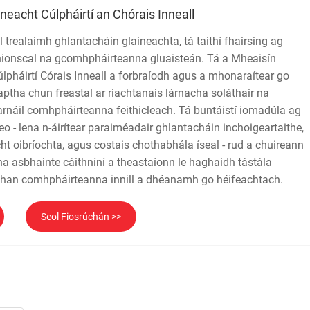
neacht Cúlpháirtí an Chórais Inneall
 trealaimh ghlantacháin glaineachta, tá taithí fhairsing ag
thionscal na gcomhpháirteanna gluaisteán. Tá a Mheaisín
pháirtí Córais Inneall a forbraíodh agus a mhonaraítear go
tha chun freastal ar riachtanais lárnacha soláthair na
earnáil comhpháirteanna feithicleach. Tá buntáistí iomadúla ag
eo - lena n-áirítear paraiméadair ghlantacháin inchoigeartaithe,
ht oibríochta, agus costais chothabhála íseal - rud a chuireann
a asbhainte cáithníní a theastaíonn le haghaidh tástála
athan comhpháirteanna innill a dhéanamh go héifeachtach.
Seol Fiosrúchán >>