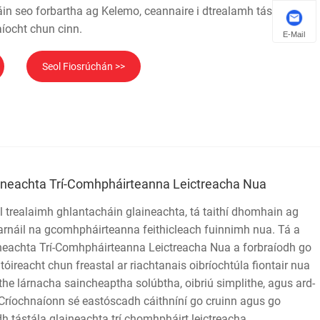
in seo forbartha ag Kelemo, ceannaire i dtrealamh tástála
aíocht chun cinn.
E-Mail
Seol Fiosrúchán >>
ineachta Trí-Comhpháirteanna Leictreacha Nua
 trealaimh ghlantacháin glaineachta, tá taithí dhomhain ag
arnáil na gcomhpháirteanna feithicleach fuinnimh nua. Tá a
eachta Trí-Comhpháirteanna Leictreacha Nua a forbraíodh go
óireacht chun freastal ar riachtanais oibríochtúla fiontair nua
réithe lárnacha saincheaptha solúbtha, oibriú simplithe, agus ard-
 Críochnaíonn sé eastóscadh cáithníní go cruinn agus go
h tástála glaineachta trí chomhpháirt leictreacha.