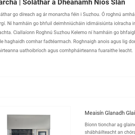
archa | Soláthar a Dhéanamh Níos Slán
har go díreach ag ár monarcha féin i Suzhou. Ó roghnú amhábha
rgí. Ní hamháin go bhfuil deimhniúcháin idirnáisiúnta iolracha i
deachta. Ciallaíonn Roghnú Suzhou Kelemo ní hamháin go bhfai
ín le haghaidh comhar fadtéarmach. Roghnaigh anois agus lig do
páirteanna uathoibríoch agus comhpháirteanna fuaraithe leacht.
Meaisín Glanadh Glai
Bíonn tionchar ag glain
shábháilteacht an chóra