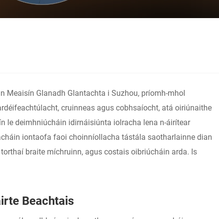
an Meaisín Glanadh Glantachta i Suzhou, príomh-mhol
déifeachtúlacht, cruinneas agus cobhsaíocht, atá oiriúnaithe
le deimhniúcháin idirnáisiúnta iolracha lena n-áirítear
háin iontaofa faoi choinníollacha tástála saotharlainne dian
orthaí braite míchruinn, agus costais oibriúcháin arda. Is
irte Beachtais