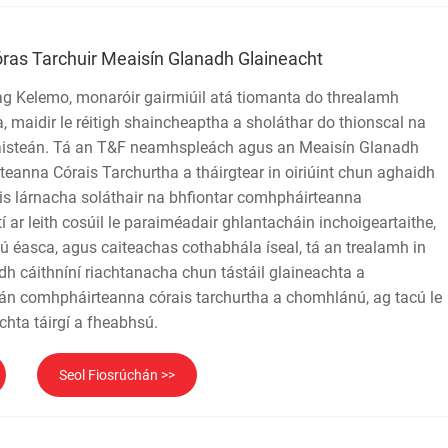
as Tarchuir Meaisín Glanadh Glaineacht
g Kelemo, monaróir gairmiúil atá tiomanta do threalamh
, maidir le réitigh shaincheaptha a sholáthar do thionscal na
isteán. Tá an T&F neamhspleách agus an Meaisín Glanadh
eanna Córais Tarchurtha a tháirgtear in oiriúint chun aghaidh
ais lárnacha soláthair na bhfiontar comhpháirteanna
tí ar leith cosúil le paraiméadair ghlantacháin inchoigeartaithe,
iú éasca, agus caiteachas cothabhála íseal, tá an trealamh in
h cáithníní riachtanacha chun tástáil glaineachta a
n comhpháirteanna córais tarchurtha a chomhlánú, ag tacú le
ochta táirgí a fheabhsú.
Seol Fiosrúchán >>