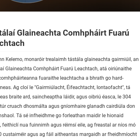
tálaí Glaineachta Comhpháirt Fuarú
chtach
n Kelemo, monaróir trealaimh tástála glaineachta gairmiúil, an
aí Glaineachta Comhpháirt Fuarú Leachtach, atá oiriúnaithe
comhpháirteanna fuaraithe leachtacha a bhrath go hard-
neas. Ag cloí le "Gairmiúlacht, Éifeachtacht, Iontaofacht", tá
eas braite ard, saincheaptha láidir, agus oibriú éasca, le 304
htúr cruach dhosmálta agus gníomhaire glanadh cairdiúla don
haol. Tá sé infheidhme go forleathan maidir le hionaid
, feithiclí nua fuinnimh agus réimsí eile, ag freastal ar níos mó
 custaiméir agus ag fáil aitheantas margaidh ar fheidhmíocht