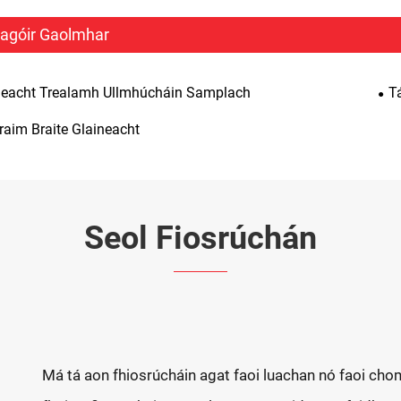
agóir Gaolmhar
neacht Trealamh Ullmhúcháin Samplach
T
raim Braite Glaineacht
Seol Fiosrúchán
Má tá aon fhiosrúcháin agat faoi luachan nó faoi cho