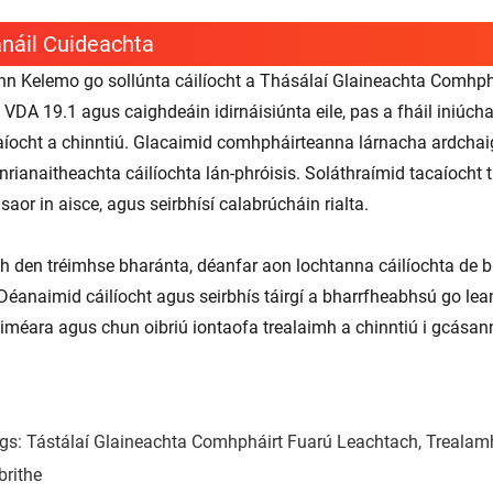
náil Cuideachta
nn Kelemo go sollúnta cáilíocht a Thásálaí Glaineachta Comhphá
 VDA 19.1 agus caighdeáin idirnáisiúnta eile, pas a fháil iniú
íocht a chinntiú. Glacaimid comhpháirteanna lárnacha ardchaig
nrianaitheachta cáilíochta lán-phróisis. Soláthraímid tacaíocht t
 saor in aisce, agus seirbhísí calabrúcháin rialta.
gh den tréimhse bharánta, déanfar aon lochtanna cáilíochta de b
 Déanaimid cáilíocht agus seirbhís táirgí a bharrfheabhsú go le
iméara agus chun oibriú iontaofa trealaimh a chinntiú i gcásann
gs: Tástálaí Glaineachta Comhpháirt Fuarú Leachtach, Trealamh 
brithe