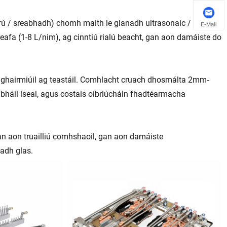
ú / sreabhadh) chomh maith le glanadh ultrasonaic /
E-Mail
reafa (1-8 L/nim), ag cinntiú rialú beacht, gan aon damáiste do
nt ghairmiúil ag teastáil. Comhlacht cruach dhosmálta 2mm-
abháil íseal, agus costais oibriúcháin fhadtéarmacha
 gan aon truailliú comhshaoil, gan aon damáiste
eadh glas.