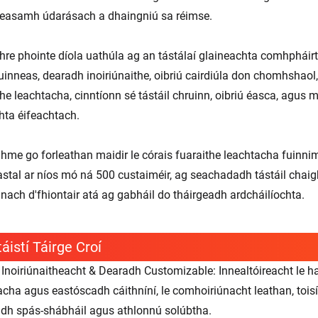
easamh údarásach a dhaingniú sa réimse.
thre phointe díola uathúla ag an tástálaí glaineachta comhpháirt 
uinneas, dearadh inoiriúnaithe, oibriú cairdiúla don chomhshaol,
the leachtacha, cinntíonn sé tástáil chruinn, oibriú éasca, agus 
chta éifeachtach.
dhme go forleathan maidir le córais fuaraithe leachtacha fuinnimh
eastal ar níos mó ná 500 custaiméir, ag seachadadh tástáil chaig
anach d'fhiontair atá ag gabháil do tháirgeadh ardcháilíochta.
áistí Táirge Croí
 Inoiriúnaitheacht & Dearadh Customizable: Innealtóireacht le 
acha agus eastóscadh cáithníní, le comhoiriúnacht leathan, tois
dh spás-shábháil agus athlonnú solúbtha.