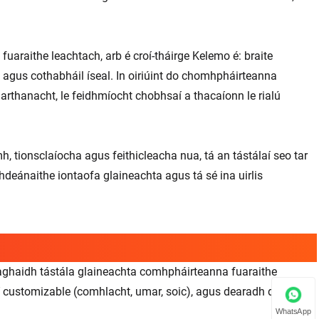
fuaraithe leachtach, arb é croí-tháirge Kelemo é: braite
 agus cothabháil íseal. In oiriúint do chomhpháirteanna
marthanacht, le feidhmíocht chobhsaí a thacaíonn le rialú
, tionsclaíocha agus feithicleacha nua, tá an tástálaí seo tar
hdeánaithe iontaofa glaineachta agus tá sé ina uirlis
haghaidh tástála glaineachta comhpháirteanna fuaraithe
í customizable (comhlacht, umar, soic), agus dearadh dlúth le
WhatsApp