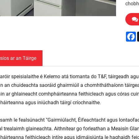
chobh
F
síos ar an Táirge
aróir speisialaithe é Kelemo atá tiomanta do T&F, táirgeadh agu
nn an chuideachta saoráid ghairmiúil a chomhtháthaíonn táirgeadh
n ar ghlaineacht comhpháirteanna feithicleach agus córas cu
áirteanna agus iniúchadh táirgí críochnaithe.
samh le fealsúnacht "Gairmiúlacht, Éifeachtacht agus Iontaofach
al trealaimh glaineachta. Aithnítear go forleathan a Meaisín Gla
áirteanna feithicleach intíre agus idirnáisiúnta le haghaidh fe