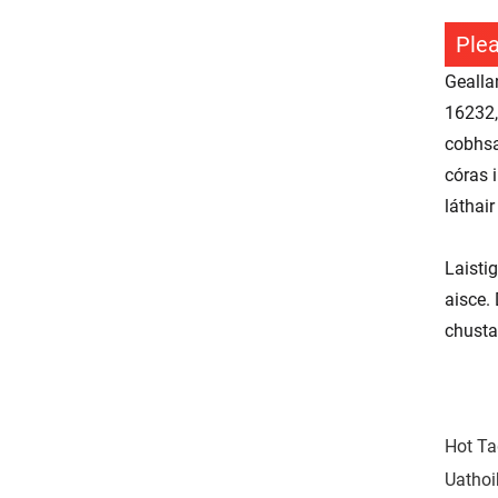
Plea
Gealla
16232,
cobhsa
córas i
láthair
Laisti
aisce.
chusta
Hot Ta
Uathoi