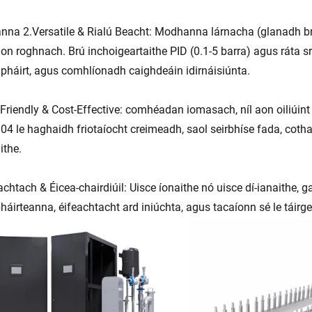
na 2.Versatile & Rialú Beacht: Modhanna lárnacha (glanadh br
ion roghnach. Brú inchoigeartaithe PID (0.1-5 barra) agus ráta s
háirt, agus comhlíonadh caighdeáin idirnáisiúnta.
-Friendly & Cost-Effective: comhéadan iomasach, níl aon oiliúi
304 le haghaidh friotaíocht creimeadh, saol seirbhíse fada, coth
ithe.
eachtach & Éicea-chairdiúil: Uisce íonaithe nó uisce dí-ianaithe,
áirteanna, éifeachtacht ard iniúchta, agus tacaíonn sé le táirg