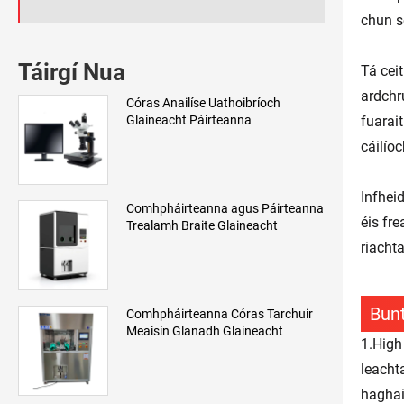
chun s
Táirgí Nua
Tá cei
ardchr
Córas Anailíse Uathoibríoch
Glaineacht Páirteanna
fuarai
cáilío
Infhei
Comhpháirteanna agus Páirteanna
éis fr
Trealamh Braite Glaineacht
riacht
Bunt
Comhpháirteanna Córas Tarchuir
Meaisín Glanadh Glaineacht
1.High
leacht
haghai