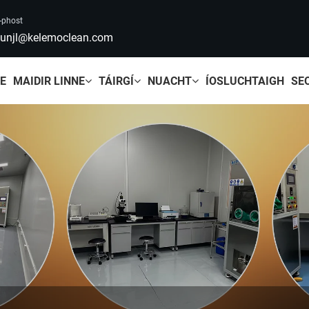
-phost
unjl@kelemoclean.com
LE
MAIDIR LINNE
TÁIRGÍ
NUACHT
ÍOSLUCHTAIGH
SE