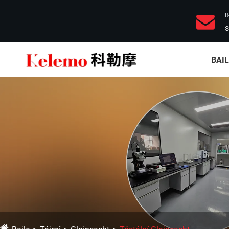
R
s
BAI