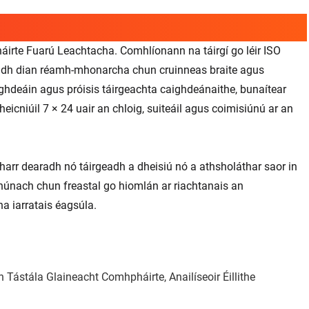
irte Fuarú Leachtacha. Comhlíonann na táirgí go léir ISO
chadh dian réamh-mhonarcha chun cruinneas braite agus
hdeáin agus próisis táirgeachta caighdeánaithe, bunaítear
heicniúil 7 × 24 uair an chloig, suiteáil agus coimisiúnú ar an
harr dearadh nó táirgeadh a dheisiú nó a athsholáthar saor in
anúnach chun freastal go hiomlán ar riachtanais an
a iarratais éagsúla.
Tástála Glaineacht Comhpháirte, Anailíseoir Éillithe