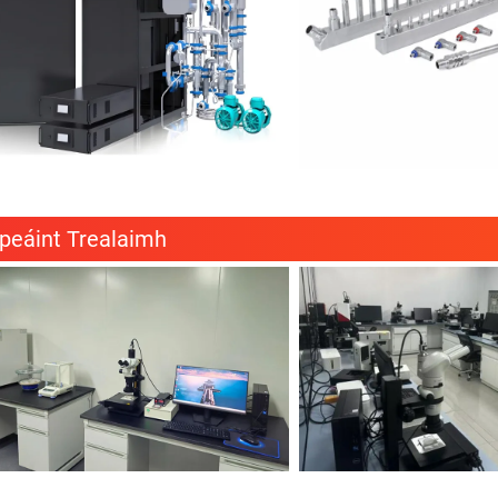
peáint Trealaimh