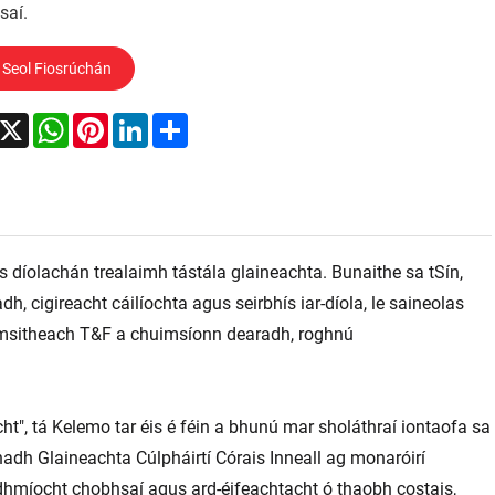
saí.
Seol Fiosrúchán
acebook
X
WhatsApp
Pinterest
LinkedIn
Share
s díolachán trealaimh tástála glaineachta. Bunaithe sa tSín,
, cigireacht cáilíochta agus seirbhís iar-díola, le saineolas
imsitheach T&F a chuimsíonn dearadh, roghnú
t", tá Kelemo tar éis é féin a bhunú mar sholáthraí iontaofa sa
nadh Glaineachta Cúlpháirtí Córais Inneall ag monaróirí
idhmíocht chobhsaí agus ard-éifeachtacht ó thaobh costais,