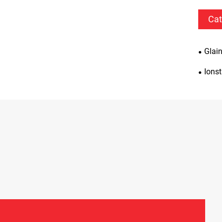
Cat
Glai
Ionst