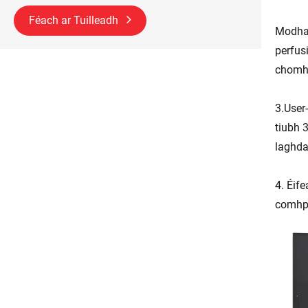
Féach ar Tuilleadh
Modhan
perfus
chomhp
3.User
tiubh 
laghda
4. Éif
comhph