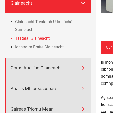

Glaineacht
Glaineacht Trealamh Ullmhúcháin
Samplach
Tástálaí Glaineacht
Ionstraim Braite Glaineacht
Cur 
Is mon

Córas Anailíse Glaineacht
oibrío
domhai
comhph

Anailís Mhicreascópach
Ag sea
tionsc

Gaireas Triomú Mear
comhph