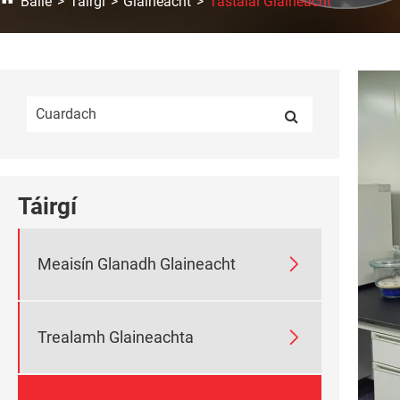
Baile
Táirgí
Glaineacht
Tástálaí Glaineacht
Táirgí

Meaisín Glanadh Glaineacht

Trealamh Glaineachta