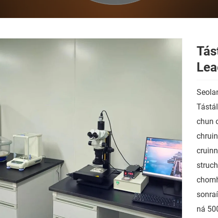
Tás
Lea
Seolan
Tástál
chun 
chruin
cruinn
struc
chomhs
sonraí
ná 500