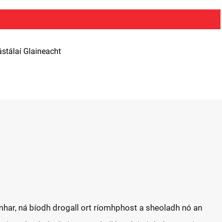
ástálaí Glaineacht
mhar, ná bíodh drogall ort ríomhphost a sheoladh nó an