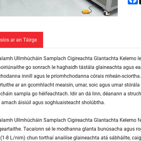
síos ar an Táirge
alamh Ullmhúcháin Samplach Cigireachta Glantachta Kelemo le fe
noiriúnaithe go sonrach le haghaidh tástála glaineachta agus ea
íchodanna innill agus le príomhchodanna córais mheán-sciortha. I
rtuithe ar an gcomhlacht meaisín, umar, soic agus umar stórál
cháin sampla go héifeachtach. Idir an dá linn, déanann a struc
 amach áisiúil agus soghluaisteacht sholúbtha.
alamh Ullmhúcháin Samplach Cigireachta Glantachta Kelemo fe
geartaithe. Tacaíonn sé le modhanna glanta bunúsacha agus rogh
 (1-8 L/nim) chun torthaí anailíse glaineachta atá sábháilte, ca