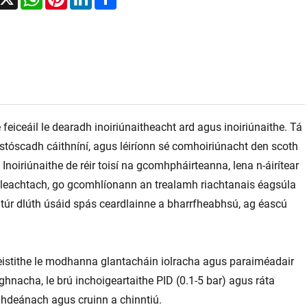
iceáil le dearadh inoiriúnaitheacht ard agus inoiriúnaithe. Tá
stóscadh cáithníní, agus léiríonn sé comhoiriúnacht den scoth
noiriúnaithe de réir toisí na gcomhpháirteanna, lena n-áirítear
a leachtach, go gcomhlíonann an trealamh riachtanais éagsúla
htúr dlúth úsáid spás ceardlainne a bharrfheabhsú, ag éascú
istithe le modhanna glantacháin iolracha agus paraiméadair
nacha, le brú inchoigeartaithe PID (0.1-5 bar) agus ráta
ighdeánach agus cruinn a chinntiú.