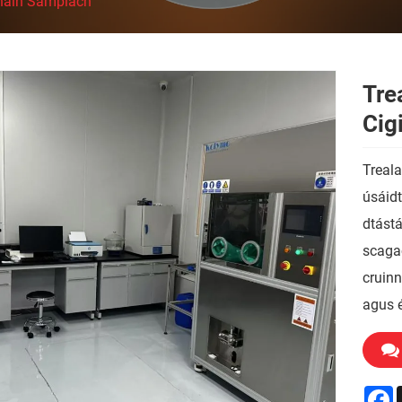
háin Samplach
Tre
Cig
Treal
úsáidt
dtástá
scagac
cruinn
agus é
F