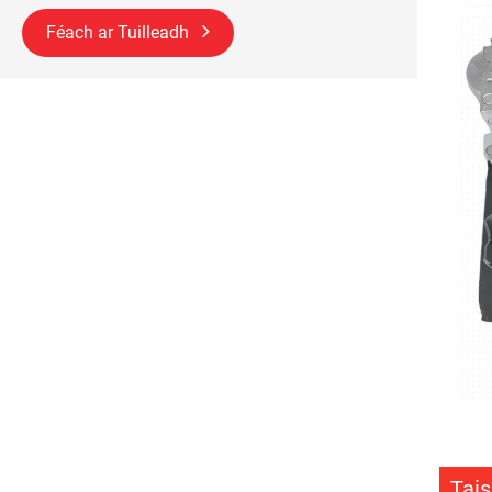
Féach ar Tuilleadh
Tais