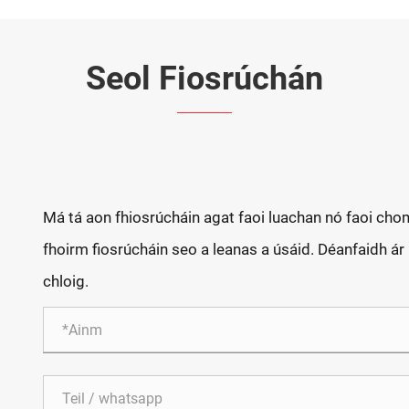
Seol Fiosrúchán
Má tá aon fhiosrúcháin agat faoi luachan nó faoi cho
fhoirm fiosrúcháin seo a leanas a úsáid. Déanfaidh ár 
chloig.