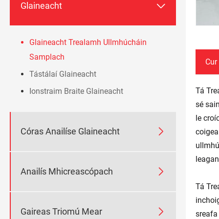

Glaineacht
Glaineacht Trealamh Ullmhúcháin
Samplach
Cur 
Tástálaí Glaineacht
Tá Tre
Ionstraim Braite Glaineacht
sé sai
le cro

Córas Anailíse Glaineacht
coigea
ullmhú
leagan

Anailís Mhicreascópach
Tá Tre
inchoi

Gaireas Triomú Mear
sreafa