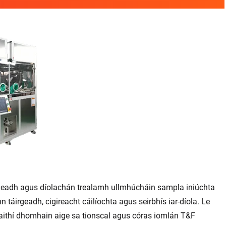
rgeadh agus díolachán trealamh ullmhúcháin sampla iniúchta
 táirgeadh, cigireacht cáilíochta agus seirbhís iar-díola. Le
 taithí dhomhain aige sa tionscal agus córas iomlán T&F