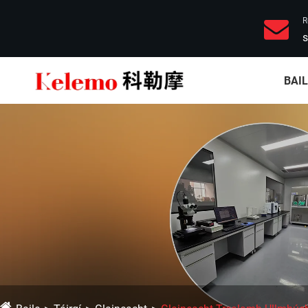
R
s
BAI