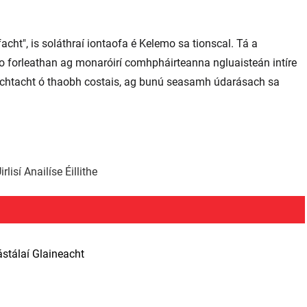
cht", is soláthraí iontaofa é Kelemo sa tionscal. Tá a
 forleathan ag monaróirí comhpháirteanna ngluaisteán intíre
achtacht ó thaobh costais, ag bunú seasamh údarásach sa
isí Anailíse Éillithe
ástálaí Glaineacht