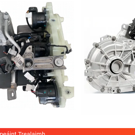
peáint Trealaimh