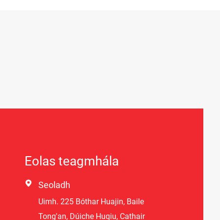
Eolas teagmhála

Seoladh
Uimh. 225 Bóthar Huajin, Baile
Tong'an, Dúiche Huqiu, Cathair