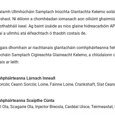
alamh Ullmhúcháin Samplach Iniúchta Glantachta Kelemo soláimh
haol. Ní éilíonn a chomhéadan iomasach aon oiliúint ghairmiú
othabháil íseal. Ag baint úsáide as níos glaine hidreacarbóin 
í a ullmhú atá éifeachtach ó thaobh costais de.
rgais dhomhain ar riachtanais glantacháin comhpháirteanna fei
cháin Samplach Cigireachta Glaineacht Kelemo, a chlúdaíonn cro
ais ar leith:
hpháirteanna Lárnach Inneall
orcóir, Ceann Sorcóir, Loine, Fáinne Loine, Crankshaft, Slat Cean
hpháirteanna Scaipthe Cúnta
 Ola, Scagaire Ola, Injector Breosla, Caidéal Uisce, Teirmeastat, 