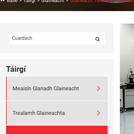
Baile
Táirgí
Glaineacht
Glaineacht Trealamh Ullmhúc
Táirgí

Meaisín Glanadh Glaineacht

Trealamh Glaineachta