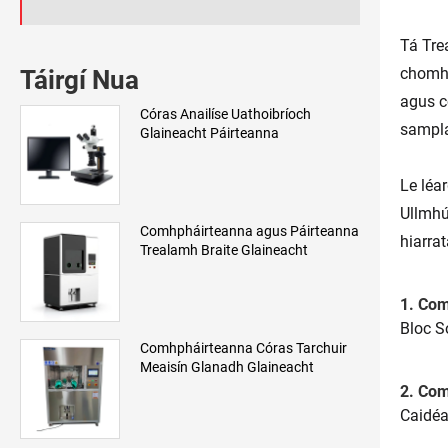
Tá Tre
chomhs
Táirgí Nua
agus c
Córas Anailíse Uathoibríoch
sampla
Glaineacht Páirteanna
Le léa
Ullmhú
Comhpháirteanna agus Páirteanna
hiarrat
Trealamh Braite Glaineacht
1. Com
Bloc S
Comhpháirteanna Córas Tarchuir
Meaisín Glanadh Glaineacht
2. Com
Caidéal