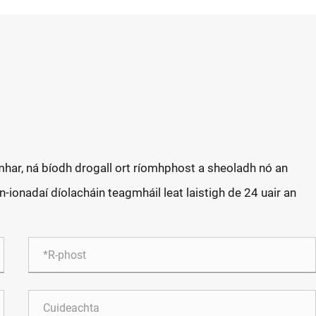
mhar, ná bíodh drogall ort ríomhphost a sheoladh nó an
n-ionadaí díolacháin teagmháil leat laistigh de 24 uair an