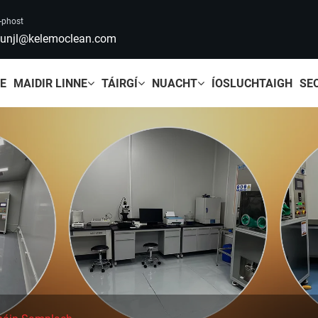
-phost
unjl@kelemoclean.com
LE
MAIDIR LINNE
TÁIRGÍ
NUACHT
ÍOSLUCHTAIGH
SE