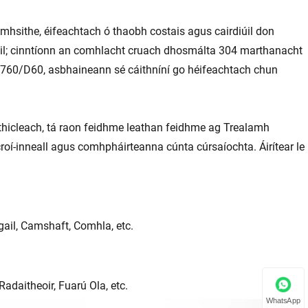
sithe, éifeachtach ó thaobh costais agus cairdiúil don
il; cinntíonn an comhlacht cruach dhosmálta 304 marthanacht
AP760/D60, asbhaineann sé cáithníní go héifeachtach chun
thicleach, tá raon feidhme leathan feidhme ag Trealamh
í-inneall agus comhpháirteanna cúnta cúrsaíochta. Áirítear le
gail, Camshaft, Comhla, etc.
Radaitheoir, Fuarú Ola, etc.
WhatsApp