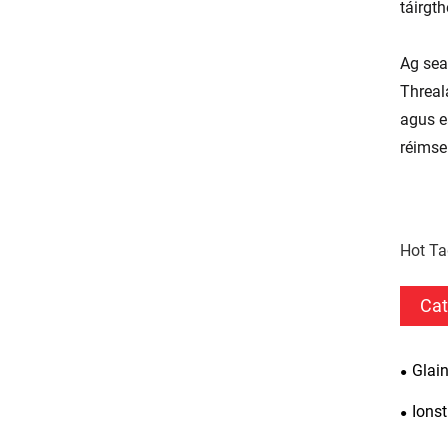
táirgt
Ag sea
Threal
agus e
réimse
Hot Ta
Cat
Glai
Ionst