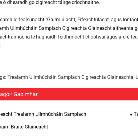
he ó dhearadh go cigireacht táirge críochnaithe.
samh le fealsúnacht "Gairmiúlacht, Éifeachtúlacht, agus Iontaofa
amh Ullmhúcháin Samplach Cigireachta Glaineacht aitheanta go
achtrannacha le haghaidh feidhmíocht chobhsaí agus ard-éife
.
gs: Trealamh Ullmhúcháin Samplach Cigireachta Glaineachta, Uirl
agóir Gaolmhar
neacht Trealamh Ullmhúcháin Samplach
T
raim Braite Glaineacht