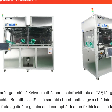
aróir gairmiúil é Kelemo a dhéanann sainfheidhmiú ar T&F, tái
achta. Bunaithe sa tSín, tá saoráid chomhtháite aige a chlúdaíonn
a fada ag díriú ar ghlaineacht comhpháirteanna feithicleach, tá