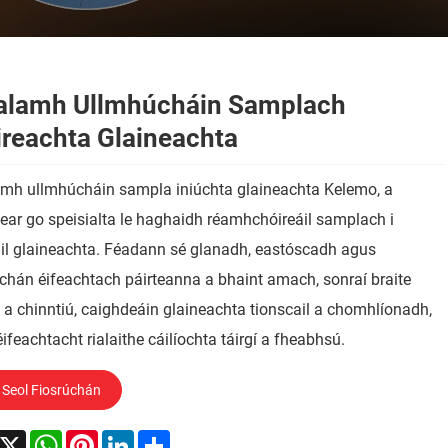
alamh Ullmhúcháin Samplach
ireachta Glaineachta
amh ullmhúcháin sampla iniúchta glaineachta Kelemo, a
ear go speisialta le haghaidh réamhchóireáil samplach i
il glaineachta. Féadann sé glanadh, eastóscadh agus
hán éifeachtach páirteanna a bhaint amach, sonraí braite
 a chinntiú, caighdeáin glaineachta tionscail a chomhlíonadh,
ifeachtacht rialaithe cáilíochta táirgí a fheabhsú.
Seol Fiosrúchán
acebook
X
WhatsApp
Pinterest
LinkedIn
Share